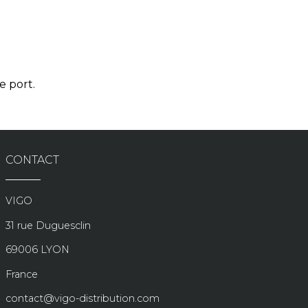
e port.
CONTACT
VIGO
31 rue Duguesclin
69006 LYON
France
contact@vigo-distribution.com